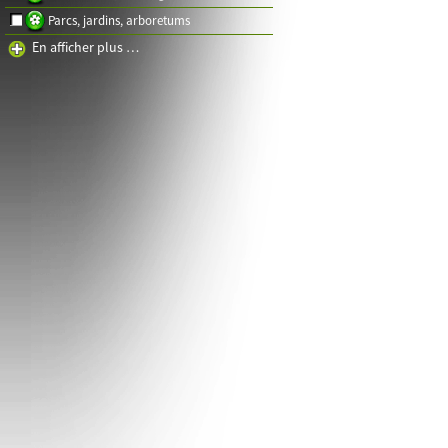
Parcs, jardins, arboretums
En afficher plus …