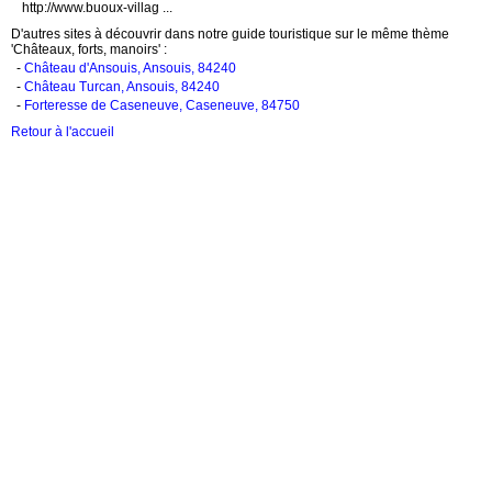
http://www.buoux-villag ...
D'autres sites à découvrir dans notre guide touristique sur le même thème
'Châteaux, forts, manoirs' :
-
Château d'Ansouis, Ansouis, 84240
-
Château Turcan, Ansouis, 84240
-
Forteresse de Caseneuve, Caseneuve, 84750
Retour à l'accueil