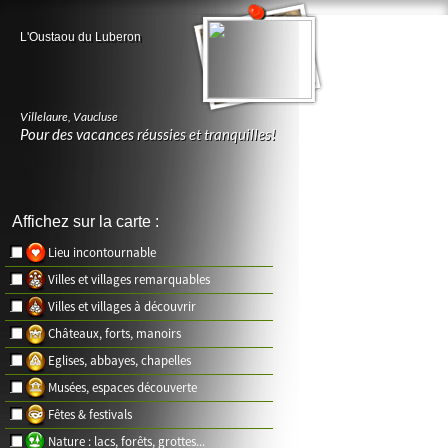
L'Oustaou du Luberon
Villelaure
,
Vaucluse
Pour des vacances réussies et tranquilles!
Affichez sur la carte :
Lieu incontournable
Villes et villages remarquables
Villes et villages à découvrir
Châteaux, forts, manoirs
Eglises, abbayes, chapelles
Musées, espaces découverte
Fêtes & festivals
Nature : lacs, forêts, grottes...