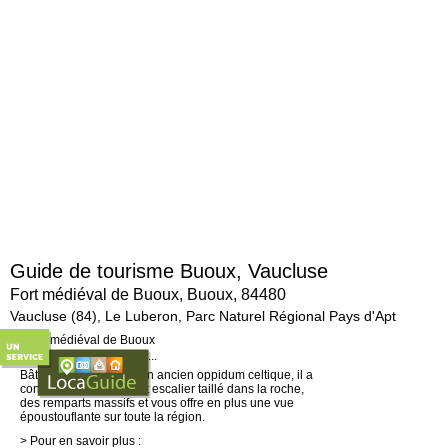
Guide de tourisme Buoux, Vaucluse
Fort médiéval de Buoux, Buoux, 84480
Vaucluse (84), Le Luberon, Parc Naturel Régional Pays d'Apt
Le fort médiéval en bref...
Bâti au 12è siècle sur un ancien oppidum celtique, il a
conservé un surprenant escalier taillé dans la roche,
des remparts massifs et vous offre en plus une vue
époustouflante sur toute la région.
> Pour en savoir plus :