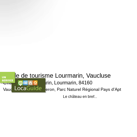
Guide de tourisme Lourmarin, Vaucluse
Château de Lourmarin, Lourmarin, 84160
Vaucluse (84), Le Luberon, Parc Naturel Régional Pays d'Apt
Le château en bref...
Surnommé la Petite villa Médicis de Provenc
qui fait bâtir le "château vieux" au XVe sièc
l'image de sa loggia et ses galeries. L'aile
> Pour en savoir plus :
http://www.chateau-de-l ...
D'autres sites à découvrir dans notre guide touristique sur le même thème 'Château
-
Château d'Ansouis, Ansouis, 84240