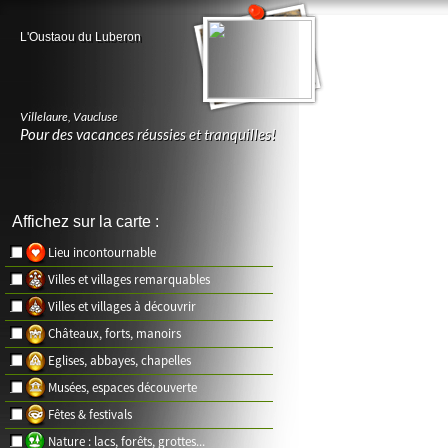
L'Oustaou du Luberon
Villelaure
,
Vaucluse
Pour des vacances réussies et tranquilles!
Affichez sur la carte :
Lieu incontournable
Villes et villages remarquables
Villes et villages à découvrir
Châteaux, forts, manoirs
Eglises, abbayes, chapelles
Musées, espaces découverte
Fêtes & festivals
Nature : lacs, forêts, grottes...