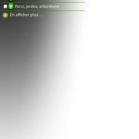
Parcs, jardins, arboretums
En afficher plus …